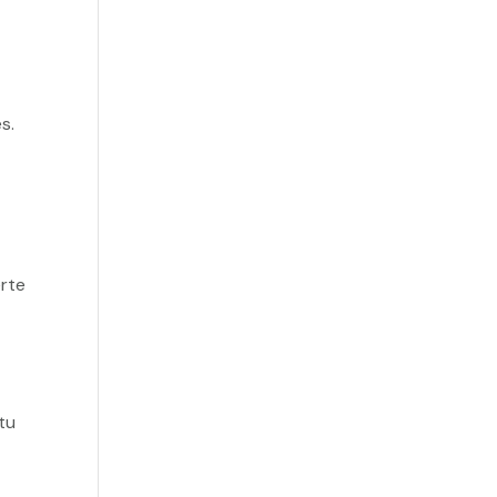
s.
erte
tu