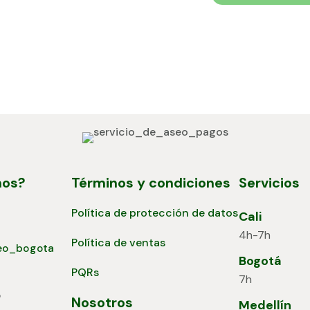
mos?
Términos y condiciones
Servicios
Política de protección de datos
Cali
4h-7h
Política de ventas
Bogotá
PQRs
7h
5
Nosotros
Medellín