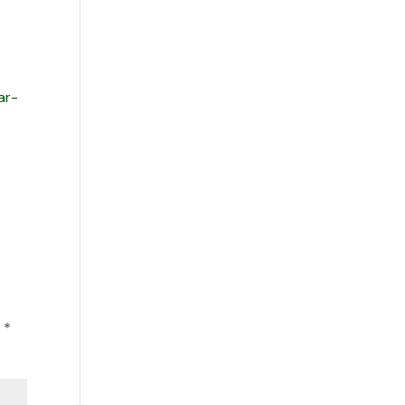
ar-
n
*