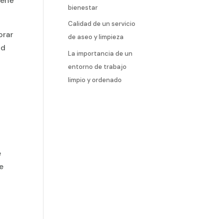
iene
bienestar
Calidad de un servicio
orar
de aseo y limpieza
ad
La importancia de un
entorno de trabajo
limpio y ordenado
o
e
e