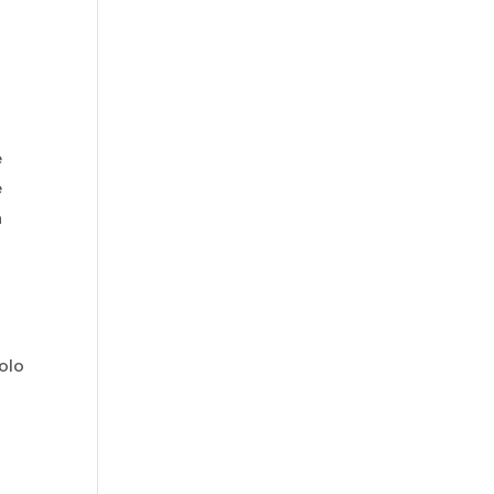
e
e
a
olo