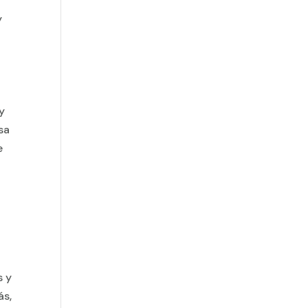
y
y
sa
e
s y
ás,