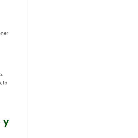
ener
o.
, lo
 y