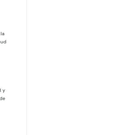
 la
lud
l y
 de