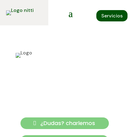
Servicios
Servicio de limpieza por
horas para empresas y
oficinas en Cali.
Tu confianza y tranquilidad.
Nuestra prioridad.
¿Dudas? charlemos